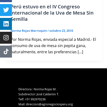
Perú estuvo en el IV Congreso
Internacional de la Uva de Mesa Sin
Semilla
Norma Rojas Marroquin
/
octubre 23, 2016
Por Norma Rojas, enviada especial a Madrid.- El
consumo de uva de mesa sin pepita gana,
naturalmente, entre las preferencias […]
Directora : Norma Rojas M.
Subdirector: José Calderón T.
Telf. +51 992970236
Mail: direccion@agronegociosperu.org