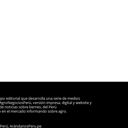
po editorial que desarrolla una serie de medios
a AgroNegociosPerú, versión impresa, digital y website y
e noticias sobre berries, del Perú
o en el mercado informando sobre agro.
sPerú, ArándanosPeru.pe