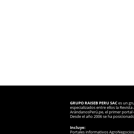
GRUPO RAISEB PERU SAC
es un gru
especializados entre ellos la Revist
ArándanosPerú.pe, el primer portal d
Desde el año 2006 se ha posicionad
Incluye:
Portales informativos AgroNegocio