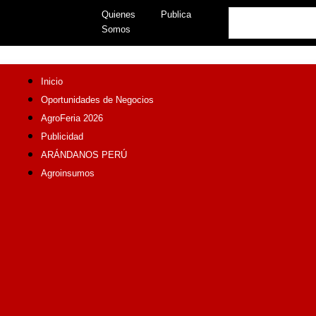
Skip
Search
Quienes
Publica
to
Somos
content
Inicio
Oportunidades de Negocios
AgroFeria 2026
Publicidad
ARÁNDANOS PERÚ
Agroinsumos