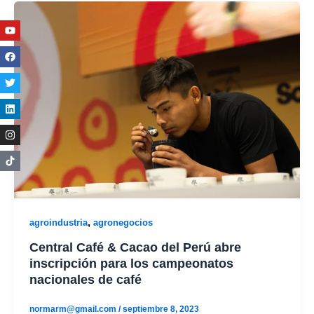
Youtube
Facebook
Twitter
Linkedin
Instagram
,
agroindustria
agronegocios
Central Café & Cacao del Perú abre
inscripción para los campeonatos
nacionales de café
normarm@gmail.com
/
septiembre 8, 2023