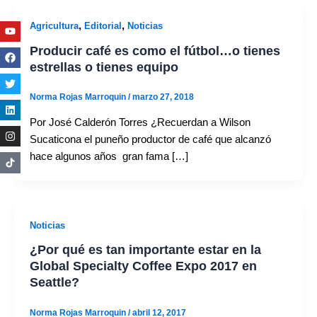
Youtube
Facebook
Twitter
Linkedin
Instagram
,
,
Agricultura
Editorial
Noticias
Producir café es como el fútbol…o tienes
estrellas o tienes equipo
Norma Rojas Marroquin
/
marzo 27, 2018
Por José Calderón Torres ¿Recuerdan a Wilson
Sucaticona el puneño productor de café que alcanzó
hace algunos años gran fama […]
Noticias
¿Por qué es tan importante estar en la
Global Specialty Coffee Expo 2017 en
Seattle?
Norma Rojas Marroquin
/
abril 12, 2017