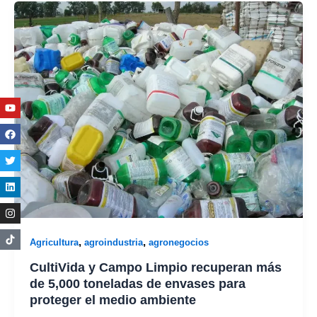
Youtube
Facebook
Twitter
Linkedin
Instagram
,
,
Agricultura
agroindustria
agronegocios
CultiVida y Campo Limpio recuperan más
de 5,000 toneladas de envases para
proteger el medio ambiente