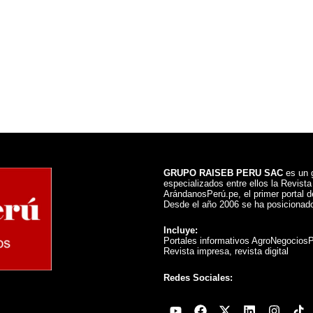
GRUPO RAISEB PERU SAC
es un g
especializados entre ellos la Revist
ArándanosPerú.pe, el primer portal de
Desde el año 2006 se ha posicionado
Incluye:
Portales informativos AgroNegocios
Revista impresa, revista digital
Redes Sociales:
Youtube
Facebook
X-
Linkedin
Instag