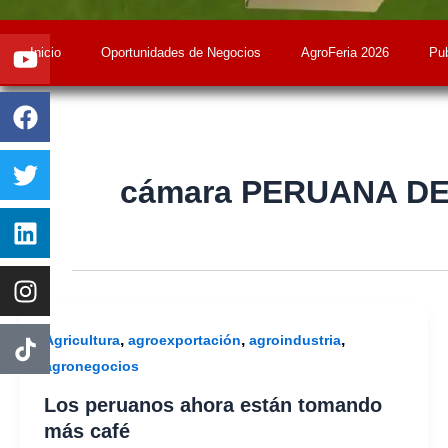
Youtube
Facebook
Twitter
Linkedin
Instagram
Inicio
Oportunidades de Negocios
AgroFeria 2026
Pub
cámara PERUANA D
,
,
,
Agricultura
agroexportación
agroindustria
agronegocios
Los peruanos ahora están tomando
más café