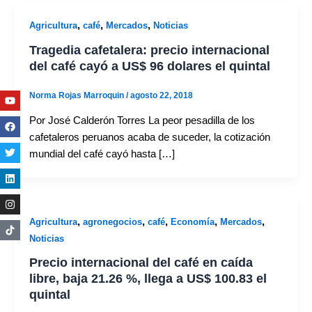
,
,
,
Agricultura
café
Mercados
Noticias
Tragedia cafetalera: precio internacional
del café cayó a US$ 96 dolares el quintal
Youtube
Facebook
Twitter
Linkedin
Instagram
Norma Rojas Marroquin
/
agosto 22, 2018
Por José Calderón Torres La peor pesadilla de los
cafetaleros peruanos acaba de suceder, la cotización
mundial del café cayó hasta […]
,
,
,
,
,
Agricultura
agronegocios
café
Economía
Mercados
Noticias
Precio internacional del café en caída
libre, baja 21.26 %, llega a US$ 100.83 el
quintal