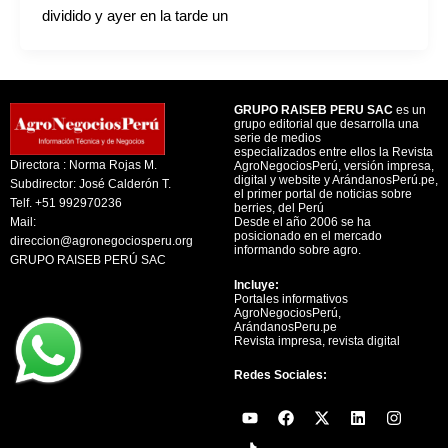
dividido y ayer en la tarde un
GRUPO RAISEB PERU SAC
es un
grupo editorial que desarrolla una
serie de medios
especializados entre ellos la Revista
Directora : Norma Rojas M.
AgroNegociosPerú, versión impresa,
digital y website y ArándanosPerú.pe,
Subdirector: José Calderón T.
el primer portal de noticias sobre
Telf. +51 992970236
berries, del Perú
Mail:
Desde el año 2006 se ha
posicionado en el mercado
direccion@agronegociosperu.org
informando sobre agro.
GRUPO RAISEB PERÚ SAC
Incluye:
Portales informativos
AgroNegociosPerú,
ArándanosPeru.pe
Revista impresa, revista digital
Redes Sociales:
Y
F
X
L
I
o
a
-
i
n
u
c
t
n
s