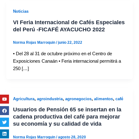
Noticias
VI Feria Internacional de Cafés Especiales
del Perú -FICAFÉ AYACUCHO 2022
Norma Rojas Marroquin
/
junio 22, 2022
• Del 28 al 31 de octubre próximo en el Centro de
Exposiciones Canaán • Feria internacional permitirá a
250 […]
Youtube
Facebook
Twitter
Linkedin
Instagram
,
,
,
,
Agricultura
agroindustria
agronegocios
alimentos
café
Usuarios de Pensión 65 se insertan en la
cadena productiva del café para mejorar
su economía y su calidad de vida
Norma Rojas Marroquin
/
agosto 28, 2020