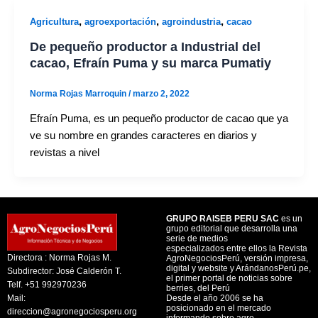
,
,
,
Agricultura
agroexportación
agroindustria
cacao
De pequeño productor a Industrial del
cacao, Efraín Puma y su marca Pumatiy
Norma Rojas Marroquin
/
marzo 2, 2022
Efraín Puma, es un pequeño productor de cacao que ya
ve su nombre en grandes caracteres en diarios y
revistas a nivel
GRUPO RAISEB PERU SAC
es un
grupo editorial que desarrolla una
serie de medios
especializados entre ellos la Revista
Directora : Norma Rojas M.
AgroNegociosPerú, versión impresa,
digital y website y ArándanosPerú.pe,
Subdirector: José Calderón T.
el primer portal de noticias sobre
Telf. +51 992970236
berries, del Perú
Mail:
Desde el año 2006 se ha
posicionado en el mercado
direccion@agronegociosperu.org
informando sobre agro.