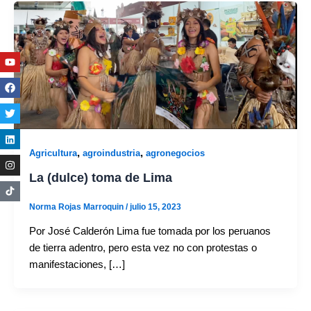
Youtube
Facebook
Twitter
Linkedin
Instagram
,
,
Agricultura
agroindustria
agronegocios
La (dulce) toma de Lima
Norma Rojas Marroquin
/
julio 15, 2023
Por José Calderón Lima fue tomada por los peruanos
de tierra adentro, pero esta vez no con protestas o
manifestaciones, […]