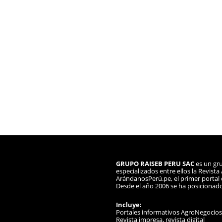
GRUPO RAISEB PERU SAC
es un gru
especializados entre ellos la Revist
ArándanosPerú.pe, el primer portal d
Desde el año 2006 se ha posicionad
Incluye:
Portales informativos AgroNegocio
Revista impresa, revista digital