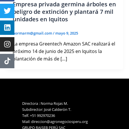
Empresa privada germina árboles en
peligro de extinción y plantará 7 mil
unidades en Iquitos
normarm@gmail.com
/
mayo 9, 2025
La empresa Greentech Amazon SAC realizará el
próximo 14 de junio de 2025 en Iquitos la
plantación de más de […]
Directora : Norma Rojas M.
Subdirector: José Calderón T.
Telf. +51 992970236
Mail: direccion@agronegociosperu.org
GRUPO RAISEB PERÚ SAC