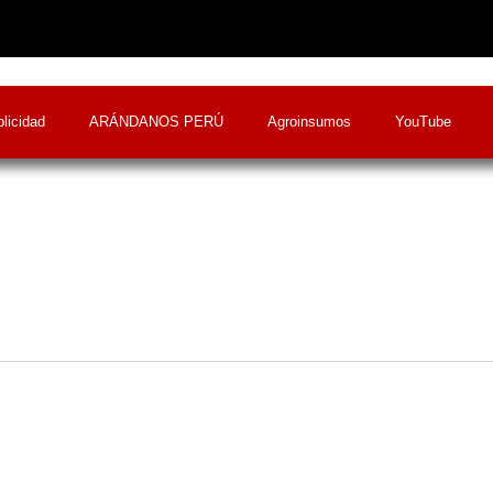
licidad
ARÁNDANOS PERÚ
Agroinsumos
YouTube