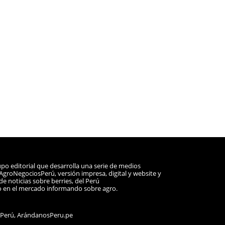
po editorial que desarrolla una serie de medios
a AgroNegociosPerú, versión impresa, digital y website y
e noticias sobre berries, del Perú
o en el mercado informando sobre agro.
sPerú, ArándanosPeru.pe