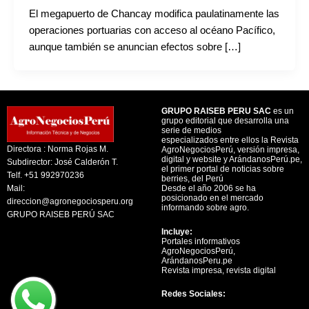
El megapuerto de Chancay modifica paulatinamente las
operaciones portuarias con acceso al océano Pacífico,
aunque también se anuncian efectos sobre […]
GRUPO RAISEB PERU SAC
es un
grupo editorial que desarrolla una
serie de medios
especializados entre ellos la Revista
Directora : Norma Rojas M.
AgroNegociosPerú, versión impresa,
digital y website y ArándanosPerú.pe,
Subdirector: José Calderón T.
el primer portal de noticias sobre
Telf. +51 992970236
berries, del Perú
Mail:
Desde el año 2006 se ha
posicionado en el mercado
direccion@agronegociosperu.org
informando sobre agro.
GRUPO RAISEB PERÚ SAC
Incluye:
Portales informativos
AgroNegociosPerú,
ArándanosPeru.pe
Revista impresa, revista digital
Redes Sociales: