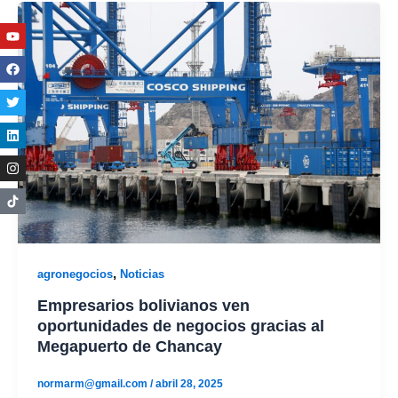
Youtube
Facebook
Twitter
Linkedin
Instagram
,
agronegocios
Noticias
Empresarios bolivianos ven
oportunidades de negocios gracias al
Megapuerto de Chancay
normarm@gmail.com
/
abril 28, 2025