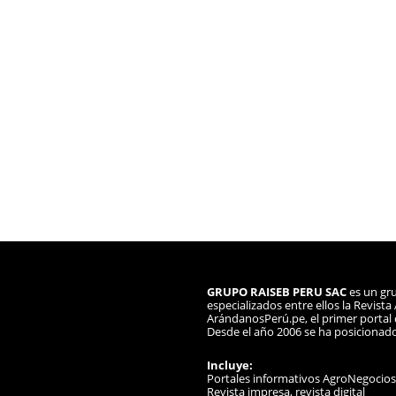
GRUPO RAISEB PERU SAC
es un gru
especializados entre ellos la Revist
ArándanosPerú.pe, el primer portal d
Desde el año 2006 se ha posicionad
Incluye:
Portales informativos AgroNegocio
Revista impresa, revista digital