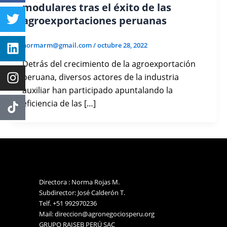
modulares tras el éxito de las
agroexportaciones peruanas
normarm@gmail.com
/
octubre 28, 2022
Detrás del crecimiento de la agroexportación
peruana, diversos actores de la industria
auxiliar han participado apuntalando la
eficiencia de las […]
Directora : Norma Rojas M.
Subdirector: José Calderón T.
Telf. +51 992970236
Mail: direccion@agronegociosperu.org
GRUPO RAISEB PERÚ SAC