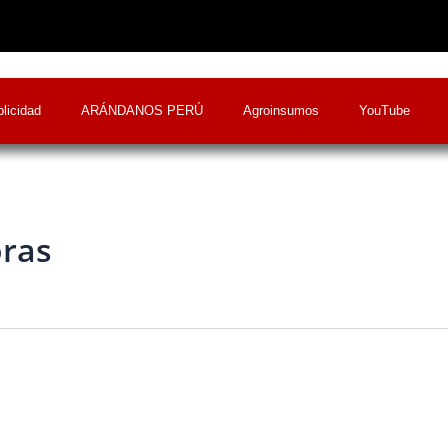
licidad
ARÁNDANOS PERÚ
Agroinsumos
YouTube
oras