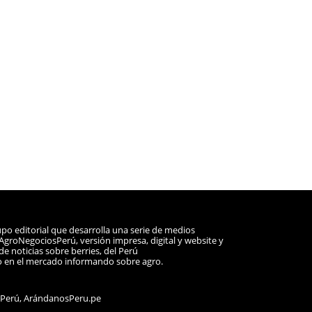
po editorial que desarrolla una serie de medios
a AgroNegociosPerú, versión impresa, digital y website y
e noticias sobre berries, del Perú
o en el mercado informando sobre agro.
sPerú, ArándanosPeru.pe