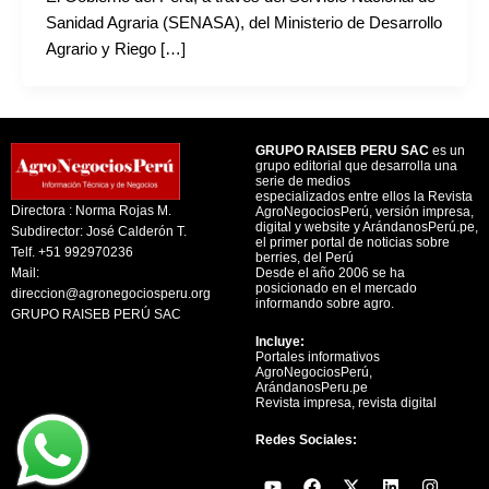
Sanidad Agraria (SENASA), del Ministerio de Desarrollo
Agrario y Riego […]
GRUPO RAISEB PERU SAC
es un
grupo editorial que desarrolla una
serie de medios
especializados entre ellos la Revista
Directora : Norma Rojas M.
AgroNegociosPerú, versión impresa,
digital y website y ArándanosPerú.pe,
Subdirector: José Calderón T.
el primer portal de noticias sobre
Telf. +51 992970236
berries, del Perú
Mail:
Desde el año 2006 se ha
posicionado en el mercado
direccion@agronegociosperu.org
informando sobre agro.
GRUPO RAISEB PERÚ SAC
Incluye:
Portales informativos
AgroNegociosPerú,
ArándanosPeru.pe
Revista impresa, revista digital
Redes Sociales:
Y
F
X
L
I