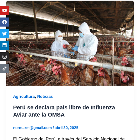
Youtube
Facebook
Twitter
Linkedin
Instagram
,
Agricultura
Noticias
Perú se declara país libre de Influenza
Aviar ante la OMSA
normarm@gmail.com
/
abril 30, 2025
El Gobierno del Perú, a través del Servicio Nacional de