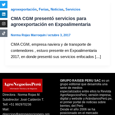
,
,
,
agroexportación
Ferias
Noticias
Servicios
CMA CGM presentó servicios para
agroexportación en Expoalimentaria
Norma Rojas Marroquin
/
octubre 3, 2017
CMA CGM, empresa naviera y de transporte de
contenedores , estuvo presente en Expoalimentaria
2017, en donde presentó sus servicios enfocados […]
GRUPO RAISEB PERU SAC
es un
grupo editorial que desarrolla una
serie de medios
especializados entre ellos la Revista
Directora : Norma Rojas M.
AgroNegociosPerú, versión impresa,
digital y website y ArándanosPerú.pe,
Subdirector: José Calderón T.
el primer portal de noticias sobre
Telf. +51 992970236
berries, del Perú
Mail:
Desde el año 2006 se ha
posicionado en el mercado
direccion@agronegociosperu.org