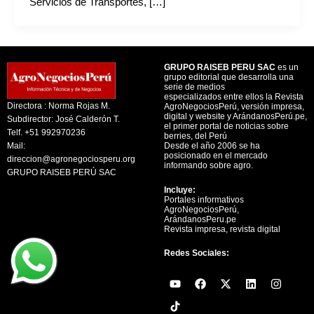
Servicios de Transportes, […]
GRUPO RAISEB PERU SAC
es un
grupo editorial que desarrolla una
serie de medios
especializados entre ellos la Revista
Directora : Norma Rojas M.
AgroNegociosPerú, versión impresa,
digital y website y ArándanosPerú.pe,
Subdirector: José Calderón T.
el primer portal de noticias sobre
Telf. +51 992970236
berries, del Perú
Mail:
Desde el año 2006 se ha
posicionado en el mercado
direccion@agronegociosperu.org
informando sobre agro.
GRUPO RAISEB PERÚ SAC
Incluye:
Portales informativos
AgroNegociosPerú,
ArándanosPeru.pe
Revista impresa, revista digital
Redes Sociales:
Y
F
X
L
I
o
a
-
i
n
u
c
t
n
s
t
e
w
k
t