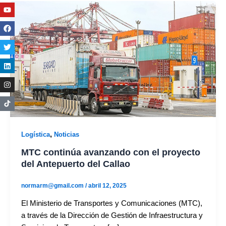
Youtube
Facebook
Twitter
Linkedin
Instagram
,
Logística
Noticias
MTC continúa avanzando con el proyecto
del Antepuerto del Callao
normarm@gmail.com
/
abril 12, 2025
El Ministerio de Transportes y Comunicaciones (MTC),
a través de la Dirección de Gestión de Infraestructura y