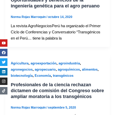
Ingeniería genética para el agro peruano
Norma Rojas Marroquin
/
octubre 14, 2020
La revista AgroNegociosPerú ha organizado el Primer
Ciclo de Conferencias y Conversatorio “Transgénicos
en el Perú… tiene la palabra la
Youtube
Facebook
Twitter
Linkedin
Instagram
,
,
,
Agricultura
agroexportación
agroindustria
,
,
,
,
agronegocios
agropecuario
agroquímicos
alimentos
,
,
biotecnología
Economía
transgénicos
Profesionales de la ciencia rechazan
dictamen de comisión del Congreso sobre
ampliar moratoria a los transgénicos
Norma Rojas Marroquin
/
septiembre 5, 2020