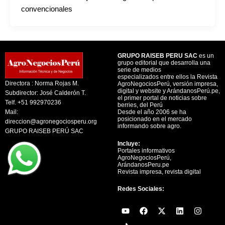
convencionales
GRUPO RAISEB PERU SAC
es un
grupo editorial que desarrolla una
serie de medios
especializados entre ellos la Revista
Directora : Norma Rojas M.
AgroNegociosPerú, versión impresa,
digital y website y ArándanosPerú.pe,
Subdirector: José Calderón T.
el primer portal de noticias sobre
Telf. +51 992970236
berries, del Perú
Mail:
Desde el año 2006 se ha
posicionado en el mercado
direccion@agronegociosperu.org
informando sobre agro.
GRUPO RAISEB PERÚ SAC
Incluye:
Portales informativos
AgroNegociosPerú,
ArándanosPeru.pe
Revista impresa, revista digital
Redes Sociales:
Y
F
X
L
I
o
a
-
i
n
u
c
t
n
s