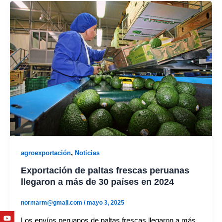
,
agroexportación
Noticias
Exportación de paltas frescas peruanas
llegaron a más de 30 países en 2024
normarm@gmail.com
/
mayo 3, 2025
Youtube
Facebook
Twitter
Linkedin
Instagram
Los envíos peruanos de paltas frescas llegaron a más