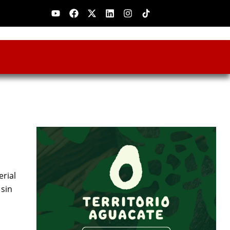
Youtube
Facebook
X-
Linkedin
Instagram
twitter
rial
 sin