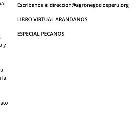
ha
Escríbenos a: direccion@agronegociosperu.org
LIBRO VIRTUAL ARANDANOS
ESPECIAL PECANOS
s
a y
ba
ria
rato