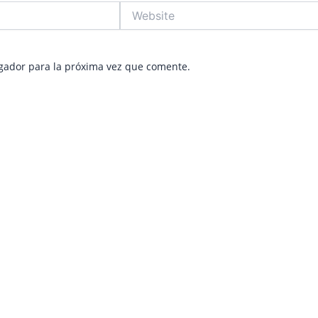
Website
gador para la próxima vez que comente.
e
age
Page
Page