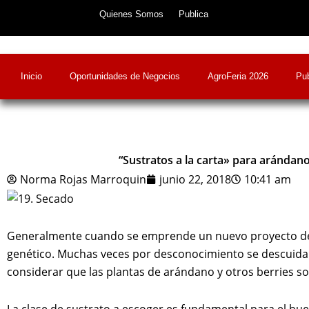
Skip
Quienes Somos
Publica
to
content
Inicio
Oportunidades de Negocios
AgroFeria 2026
Pub
“Sustratos a la carta» para arándano
Norma Rojas Marroquin
junio 22, 2018
10:41 am
Generalmente cuando se emprende un nuevo proyecto de 
genético. Muchas veces por desconocimiento se descuida el
considerar que las plantas de arándano y otros berries s
La clase de sustrato a escoger es fundamental para el bu