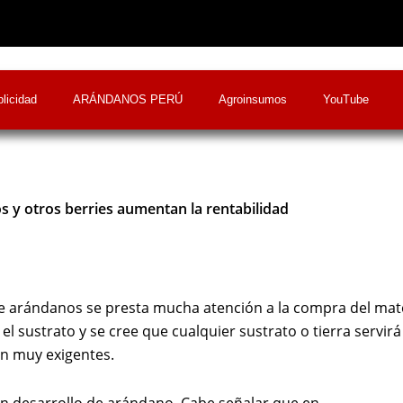
licidad
ARÁNDANOS PERÚ
Agroinsumos
YouTube
s y otros berries aumentan la rentabilidad
arándanos se presta mucha atención a la compra del mate
 sustrato y se cree que cualquier sustrato o tierra servirá
on muy exigentes.
en desarrollo de arándano. Cabe señalar que en