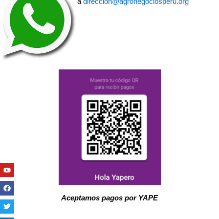
a
direccion@agronegociosperu.org
Youtube
Facebook
Twitter
Linkedin
Instagram
Aceptamos pagos por YAPE