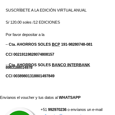
SUSCRÍBETE A LA EDICIÓN VIRTUAL ANUAL
S/ 120.00 soles /12 EDICIONES
Por favor depositar a la
–
Cta. AHORROS SOLES
BCP
191-98280748-081
CCI 00219119828074808157
–
Cta. AHORROS SOLES
BANCO INTERBANK
8983188014978
CCI 00389801318801497849
Envíanos el voucher y tus datos al
WHATSAPP
+51
992970236
o envíanos un e-mail