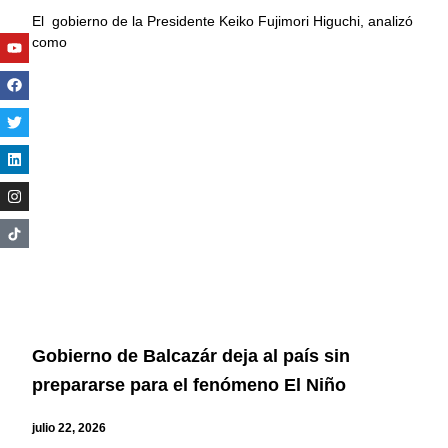
El gobierno de la Presidente Keiko Fujimori Higuchi, analizó
Youtube
Facebook
Twitter
Linkedin
Instagram
como
Gobierno de Balcazár deja al país sin
prepararse para el fenómeno El Niño
julio 22, 2026