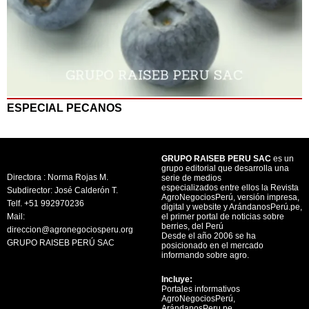
ESPECIAL PECANOS
GRUPO RAISEB PERU SAC
es un
grupo editorial que desarrolla una
Directora : Norma Rojas M.
serie de medios
especializados entre ellos la Revista
Subdirector: José Calderón T.
AgroNegociosPerú, versión impresa,
Telf. +51 992970236
digital y website y ArándanosPerú.pe,
Mail:
el primer portal de noticias sobre
berries, del Perú
direccion@agronegociosperu.org
Desde el año 2006 se ha
GRUPO RAISEB PERÚ SAC
posicionado en el mercado
informando sobre agro.
Incluye:
Portales informativos
AgroNegociosPerú,
ArándanosPeru.pe