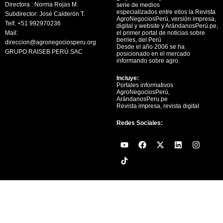
Directora : Norma Rojas M.
serie de medios
especializados entre ellos la Revista
Subdirector: José Calderón T.
AgroNegociosPerú, versión impresa,
Telf. +51 992970236
digital y website y ArándanosPerú.pe,
Mail:
el primer portal de noticias sobre
berries, del Perú
direccion@agronegociosperu.org
Desde el año 2006 se ha
GRUPO RAISEB PERÚ SAC
posicionado en el mercado
informando sobre agro.
Incluye:
Portales informativos
AgroNegociosPerú,
ArándanosPeru.pe
Revista impresa, revista digital
Redes Sociales:
Y
F
X
L
I
o
a
-
i
n
u
c
t
n
s
t
e
w
k
t
u
b
i
e
a
b
o
t
d
g
e
o
t
i
r
k
e
n
a
r
m