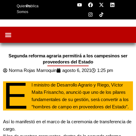
Y
F
I
X
L
Skip
Quienes
Publica
o
a
n
-
i
to
u
c
s
t
n
Somos
t
e
t
w
k
content
u
b
a
i
e
b
o
g
t
d
e
o
r
t
i
k
a
e
n
m
r
Oportunidades de Negocios
AgroFeria 2026
ARÁNDANOS PERÚ
Segunda reforma agraria permitirá a los campesinos ser
proveedores del Estado
Norma Rojas Marroquin
agosto 6, 2021
1:25 pm
E
l ministro de Desarrollo Agrario y Riego, Víctor
Maita Frisancho, anunció que uno de los pilares
fundamentales de su gestión, será convertir a los
“hombres de campo en proveedores del Estado”.
Así lo manifestó en el marco de la ceremonia de transferencia de
cargo.