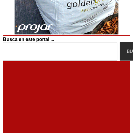
Busca en este portal ...
Search
BU