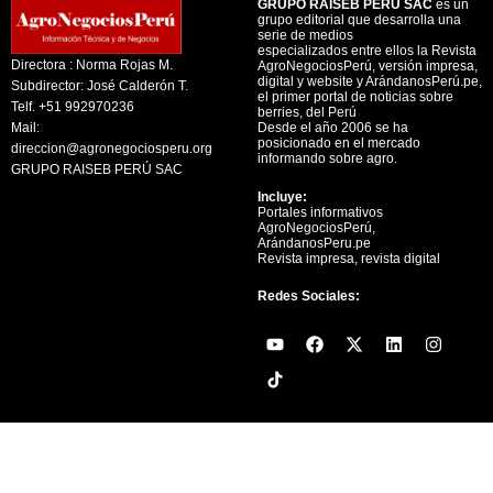
GRUPO RAISEB PERU SAC
es un
grupo editorial que desarrolla una
serie de medios
especializados entre ellos la Revista
Directora : Norma Rojas M.
AgroNegociosPerú, versión impresa,
digital y website y ArándanosPerú.pe,
Subdirector: José Calderón T.
el primer portal de noticias sobre
Telf. +51 992970236
berries, del Perú
Mail:
Desde el año 2006 se ha
posicionado en el mercado
direccion@agronegociosperu.org
informando sobre agro.
GRUPO RAISEB PERÚ SAC
Incluye:
Portales informativos
AgroNegociosPerú,
ArándanosPeru.pe
Revista impresa, revista digital
Redes Sociales:
Y
F
X
L
I
o
a
-
i
n
u
c
t
n
s
t
e
w
k
t
u
b
i
e
a
b
o
t
d
g
e
o
t
i
r
k
e
n
a
r
m