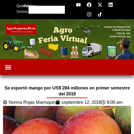
Y
F
I
X
L
Skip
Quienes
Publica
o
a
n
-
i
Search
to
u
c
s
t
n
Somos
t
e
t
w
k
content
u
b
a
i
e
b
o
g
t
d
e
o
r
t
i
k
a
e
n
m
r
Se exportó mango por US$ 284 millones en primer semestre
del 2018
Norma Rojas Marroquin
septiembre 12, 2018
8:00 am