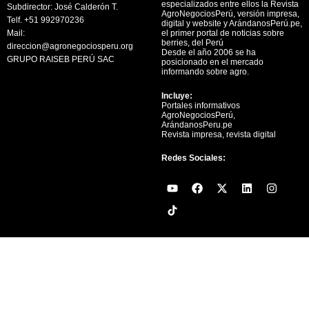
especializados entre ellos la Revista
Subdirector: José Calderón T.
AgroNegociosPerú, versión impresa,
Telf. +51 992970236
digital y website y ArándanosPerú.pe,
Mail:
el primer portal de noticias sobre
berries, del Perú
direccion@agronegociosperu.org
Desde el año 2006 se ha
GRUPO RAISEB PERÚ SAC
posicionado en el mercado
informando sobre agro.
Incluye:
Portales informativos
AgroNegociosPerú,
ArándanosPeru.pe
Revista impresa, revista digital
Redes Sociales:
Y
F
X
L
I
o
a
-
i
n
u
c
t
n
s
t
e
w
k
t
u
b
i
e
a
b
o
t
d
g
e
o
t
i
r
k
e
n
a
r
m