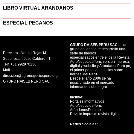
LIBRO VIRTUAL ARANDANOS
ESPECIAL PECANOS
GRUPO RAISEB PERU SAC
es un
grupo editorial que desarrolla una
Directora : Norma Rojas M.
serie de medios
especializados entre ellos la Revista
Subdirector: José Calderón T.
AgroNegociosPerú, versión impresa,
Telf. +51 992970236
digital y website y ArándanosPerú.pe,
Mail:
el primer portal de noticias sobre
berries, del Perú
direccion@agronegociosperu.org
Desde el año 2006 se ha
GRUPO RAISEB PERÚ SAC
posicionado en el mercado
informando sobre agro.
Incluye:
Portales informativos
AgroNegociosPerú,
ArándanosPeru.pe
Revista impresa, revista digital
Redes Sociales: