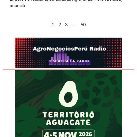
anunció
1
2
3
…
50