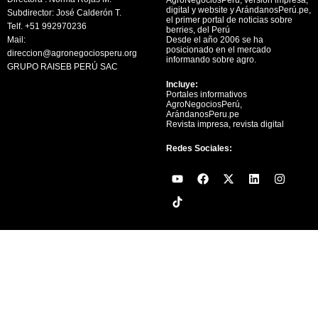
digital y website y ArándanosPerú.pe,
Subdirector: José Calderón T.
el primer portal de noticias sobre
Telf. +51 992970236
berries, del Perú
Mail:
Desde el año 2006 se ha
posicionado en el mercado
direccion@agronegociosperu.org
informando sobre agro.
GRUPO RAISEB PERÚ SAC
Incluye:
Portales informativos
AgroNegociosPerú,
ArándanosPeru.pe
Revista impresa, revista digital
Redes Sociales:
Y
F
X
L
I
o
a
-
i
n
u
c
t
n
s
t
e
w
k
t
u
b
i
e
a
b
o
t
d
g
e
o
t
i
r
k
e
n
a
r
m