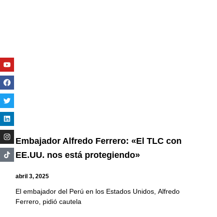
Youtube
Facebook
Twitter
Linkedin
Instagram
Embajador Alfredo Ferrero: «El TLC con
EE.UU. nos está protegiendo»
abril 3, 2025
El embajador del Perú en los Estados Unidos, Alfredo
Ferrero, pidió cautela