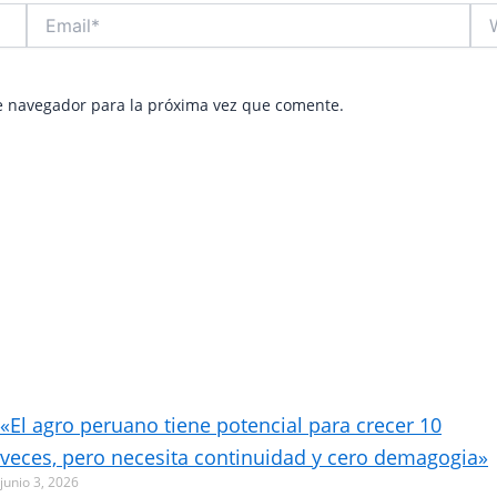
Email*
Web
e navegador para la próxima vez que comente.
«El agro peruano tiene potencial para crecer 10
veces, pero necesita continuidad y cero demagogia»
junio 3, 2026