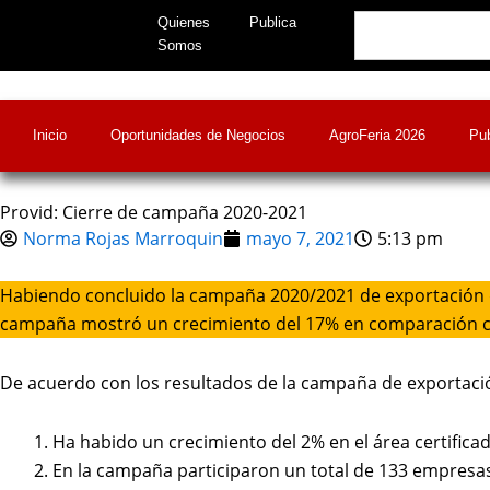
Skip
Search
Quienes
Publica
to
Somos
content
Inicio
Oportunidades de Negocios
AgroFeria 2026
Pub
Provid: Cierre de campaña 2020-2021
Norma Rojas Marroquin
mayo 7, 2021
5:13 pm
Habiendo concluido la campaña 2020/2021 de exportación d
campaña mostró un crecimiento del 17% en comparación con 
De acuerdo con los resultados de la campaña de exportació
Ha habido un crecimiento del 2% en el área certificad
En la campaña participaron un total de 133 empresa