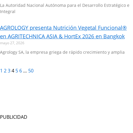
La Autoridad Nacional Autónoma para el Desarrollo Estratégico e
Integral
AGROLOGY presenta Nutrición Vegetal Funcional®
en AGRITECHNICA ASIA & HortEx 2026 en Bangkok
mayo 27, 2026
Agrology SA, la empresa griega de rápido crecimiento y amplia
1
2
3
4
5
6
…
50
PUBLICIDAD