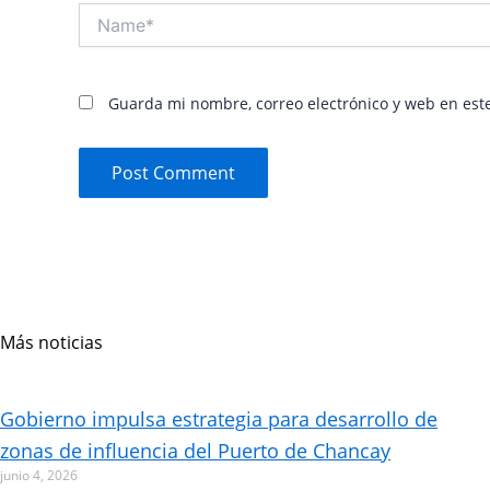
Name*
Guarda mi nombre, correo electrónico y web en est
Más noticias
Page
Page
Page
Page
Page
Page
Page
Gobierno impulsa estrategia para desarrollo de
zonas de influencia del Puerto de Chancay
junio 4, 2026