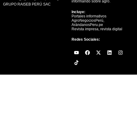
informando sobre agro.
GRUPO RAISEB PERÚ SAC
Incluye:
Portales informativos
AgroNegociosPerú,
ArándanosPeru.pe
Revista impresa, revista digital
Redes Sociales:
Y
F
X
L
I
o
a
-
i
n
u
c
t
n
s
t
e
w
k
t
u
b
i
e
a
b
o
t
d
g
e
o
t
i
r
k
e
n
a
r
m