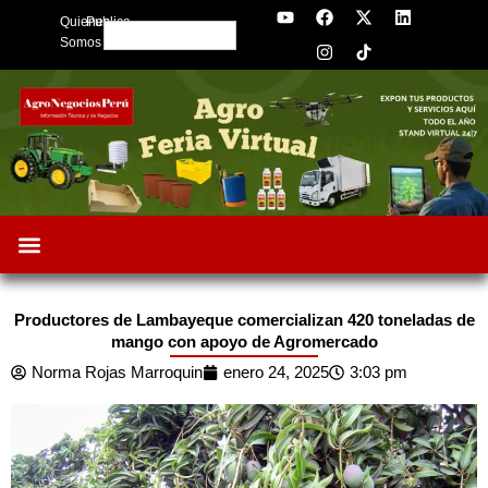
Y
F
I
X
L
Skip
Quienes
Publica
o
a
n
-
i
Search
to
u
c
s
t
n
Somos
t
e
t
w
k
content
u
b
a
i
e
b
o
g
t
d
e
o
r
t
i
k
a
e
n
m
r
Productores de Lambayeque comercializan 420 toneladas de
mango con apoyo de Agromercado
Norma Rojas Marroquin
enero 24, 2025
3:03 pm