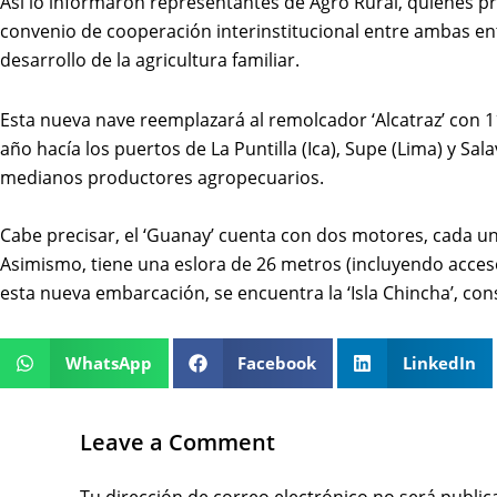
Así lo informaron representantes de Agro Rural, quienes p
convenio de cooperación interinstitucional entre ambas enti
desarrollo de la agricultura familiar.
Esta nueva nave reemplazará al remolcador ‘Alcatraz’ con
año hacía los puertos de La Puntilla (Ica), Supe (Lima) y Sal
medianos productores agropecuarios.
Cabe precisar, el ‘Guanay’ cuenta con dos motores, cada u
Asimismo, tiene una eslora de 26 metros (incluyendo acces
esta nueva embarcación, se encuentra la ‘Isla Chincha’, co
WhatsApp
Facebook
LinkedIn
Leave a Comment
Tu dirección de correo electrónico no será public