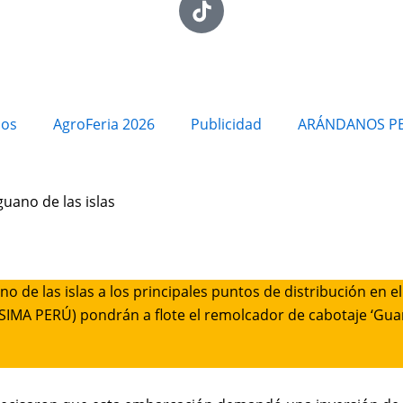
ios
AgroFeria 2026
Publicidad
ARÁNDANOS P
uano de las islas
o de las islas a los principales puntos de distribución en el
a (SIMA PERÚ) pondrán a flote el remolcador de cabotaje ‘Gu