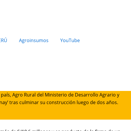
ERÚ
Agroinsumos
YouTube
 país, Agro Rural del Ministerio de Desarrollo Agrario y
anay’ tras culminar su construcción luego de dos años.