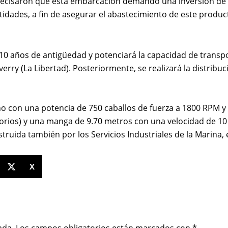
recisaron que esta embarcación demandó una inversión de m
dades, a fin de asegurar el abastecimiento de este producto
 110 años de antigüedad y potenciará la capacidad de tran
averry (La Libertad). Posteriormente, se realizará la distribu
no con una potencia de 750 caballos de fuerza a 1800 RPM y
orios) y una manga de 9.70 metros con una velocidad de 10
nstruida también por los Servicios Industriales de la Marin
X
ada.
Los campos obligatorios están marcados con
*