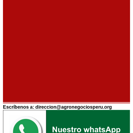
Escríbenos a: direccion@agronegociosperu.org