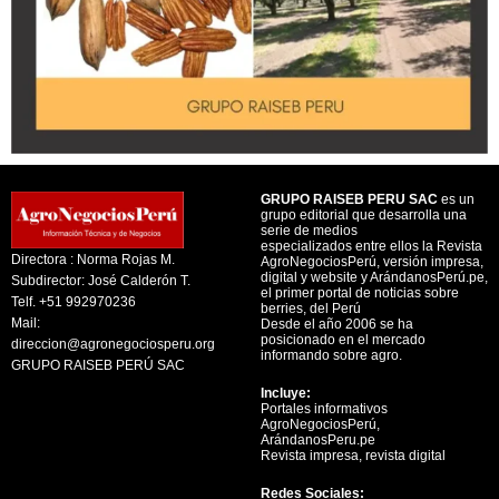
GRUPO RAISEB PERU SAC
es un
grupo editorial que desarrolla una
serie de medios
especializados entre ellos la Revista
Directora : Norma Rojas M.
AgroNegociosPerú, versión impresa,
digital y website y ArándanosPerú.pe,
Subdirector: José Calderón T.
el primer portal de noticias sobre
Telf. +51 992970236
berries, del Perú
Mail:
Desde el año 2006 se ha
posicionado en el mercado
direccion@agronegociosperu.org
informando sobre agro.
GRUPO RAISEB PERÚ SAC
Incluye:
Portales informativos
AgroNegociosPerú,
ArándanosPeru.pe
Revista impresa, revista digital
Redes Sociales: