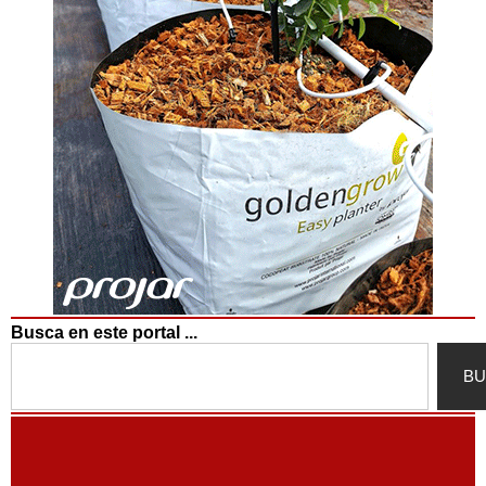
Busca en este portal ...
Search
BU