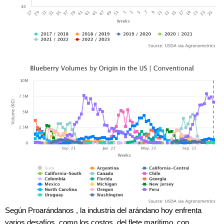
Según Proarándanos , la industria del arándano hoy enfrenta
varios desafíos, como los costos del flete marítimo, con