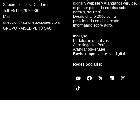
digital y website y ArándanosPerú.pe,
Subdirector: José Calderón T.
el primer portal de noticias sobre
Telf. +51 992970236
berries, del Perú
Mail:
Desde el año 2006 se ha
posicionado en el mercado
direccion@agronegociosperu.org
informando sobre agro.
GRUPO RAISEB PERÚ SAC
Incluye:
Portales informativos
AgroNegociosPerú,
ArándanosPeru.pe
Revista impresa, revista digital
Redes Sociales:
Y
F
X
L
I
o
a
-
i
n
u
c
t
n
s
t
e
w
k
t
u
b
i
e
a
b
o
t
d
g
e
o
t
i
r
k
e
n
a
r
m