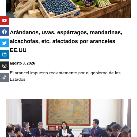
Youtube
Facebook
Twitter
Linkedin
Instagram
Arándanos, uvas, espárragos, mandarinas,
alcachofas, etc. afectados por aranceles
EE.UU
agosto 3, 2026
El arancel impuesto recientemente por el gobierno de los
Estados