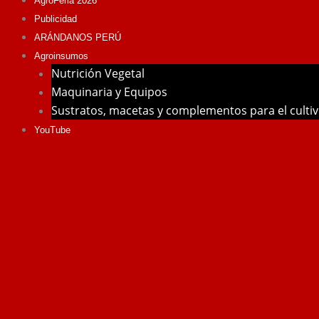
AgroFeria 2026
Publicidad
ARÁNDANOS PERÚ
Agroinsumos
Nutrición Vegetal
Maquinaria y Equipos
Sustratos, macetas y complementos para el culti
YouTube