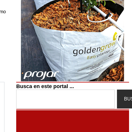
omo
Busca en este portal ...
Search
BU