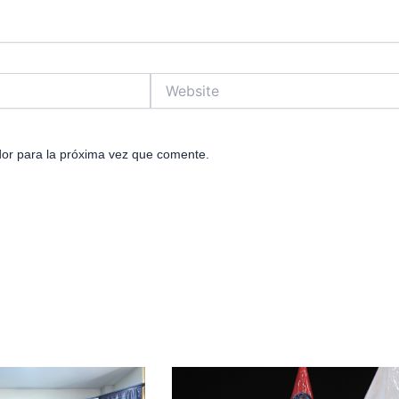
Website
or para la próxima vez que comente.
e
age
Page
Page
Page