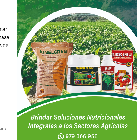
rtar
 masa
s de
sino