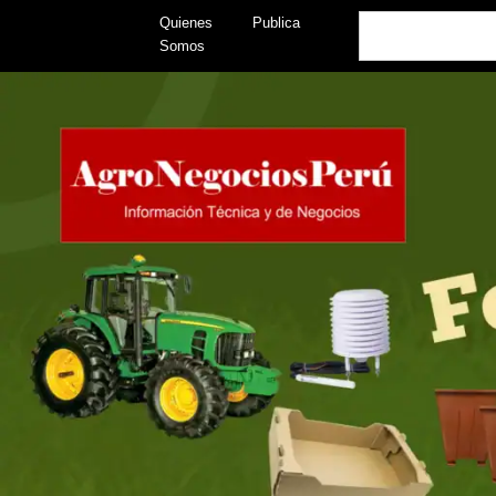
Skip
Search
Quienes
Publica
to
Somos
content