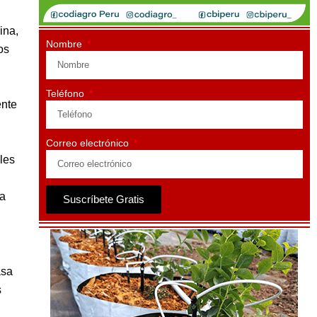
ina,
Nombre
os
Teléfono
ente
Correo electrónico
les
la
Suscríbete Gratis
asa
s