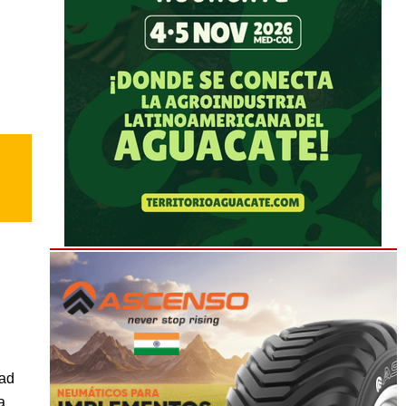
dad
a