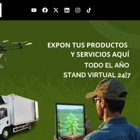
Youtube
Facebook
X-
Linkedin
Instagram
twitter