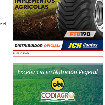
cer
e el
PUBLICIDAD