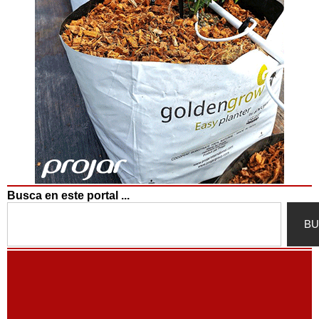
Busca en este portal ...
Search
BU