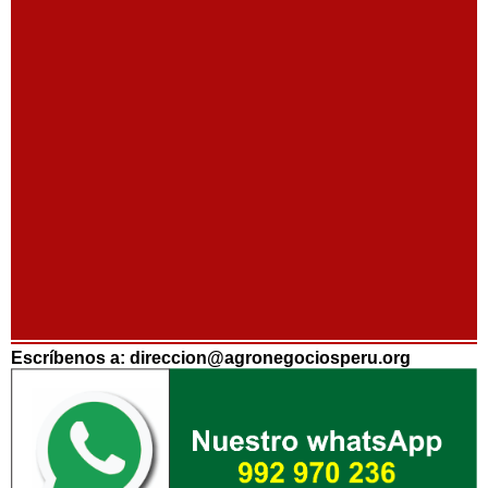
Escríbenos a: direccion@agronegociosperu.org