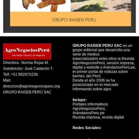
GRUPO RAISEB PERU SAC
es un
grupo editorial que desarrolla una
serie de medios
especializados entre ellos la Revista
Directora : Norma Rojas M.
AgroNegociosPerú, versión impresa,
digital y website y ArándanosPerú.pe,
Subdirector: José Calderón T.
el primer portal de noticias sobre
Telf. +51 992970236
berries, del Perú
Mail:
Desde el año 2006 se ha
posicionado en el mercado
direccion@agronegociosperu.org
informando sobre agro.
GRUPO RAISEB PERÚ SAC
Incluye:
Portales informativos
AgroNegociosPerú,
ArándanosPeru.pe
Revista impresa, revista digital
Redes Sociales:
Y
F
X
L
I