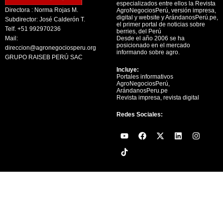
especializados entre ellos la Revista
Directora : Norma Rojas M.
AgroNegociosPerú, versión impresa,
digital y website y ArándanosPerú.pe,
Subdirector: José Calderón T.
el primer portal de noticias sobre
Telf. +51 992970236
berries, del Perú
Mail:
Desde el año 2006 se ha
posicionado en el mercado
direccion@agronegociosperu.org
informando sobre agro.
GRUPO RAISEB PERÚ SAC
Incluye:
Portales informativos
AgroNegociosPerú,
ArándanosPeru.pe
Revista impresa, revista digital
Redes Sociales:
Y
F
X
L
I
o
a
-
i
n
u
c
t
n
s
t
e
w
k
t
u
b
i
e
a
b
o
t
d
g
e
o
t
i
r
k
e
n
a
r
m