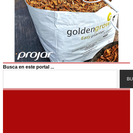
Busca en este portal ...
Search
BU