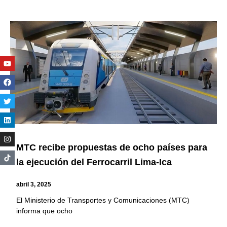
Youtube
Facebook
Twitter
Linkedin
Instagram
MTC recibe propuestas de ocho países para
la ejecución del Ferrocarril Lima-Ica
abril 3, 2025
El Ministerio de Transportes y Comunicaciones (MTC)
informa que ocho