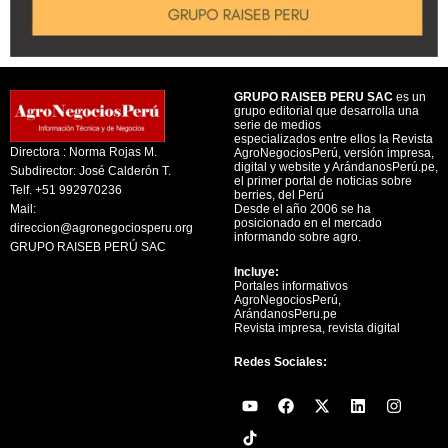
GRUPO RAISEB PERU SAC
es un
grupo editorial que desarrolla una
serie de medios
especializados entre ellos la Revista
Directora : Norma Rojas M.
AgroNegociosPerú, versión impresa,
digital y website y ArándanosPerú.pe,
Subdirector: José Calderón T.
el primer portal de noticias sobre
Telf. +51 992970236
berries, del Perú
Mail:
Desde el año 2006 se ha
posicionado en el mercado
direccion@agronegociosperu.org
informando sobre agro.
GRUPO RAISEB PERÚ SAC
Incluye:
Portales informativos
AgroNegociosPerú,
ArándanosPeru.pe
Revista impresa, revista digital
Redes Sociales:
Y
F
X
L
I
o
a
-
i
n
u
c
t
n
s
t
e
w
k
t