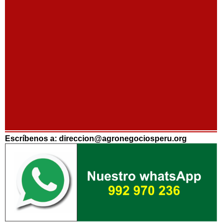
Escríbenos a: direccion@agronegociosperu.org