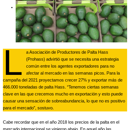
L
a Asociación de Productores de Palta Hass
(Prohass) advirtió que se necesita una estrategia
común entre los agentes exportadores para no
afectar al mercado en las semanas picos. Para la
campaña del 2021 proyectamos crecer 27% y exportar más de
466.000 toneladas de palta Hass. “Tenemos ciertas semanas
clave en las que crecemos mucho en exportación y esto puede
causar una sensación de sobreabundancia, lo que no es positivo
para el mercado”, sostuvo.
Cabe recordar que en el año 2018 los precios de la palta en el
mercado internacional se vinieron abajo. En aquel año las