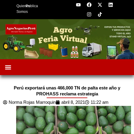
Y
F
I
X
L
Skip
Quienes
Publica
o
a
n
-
i
to
u
c
s
t
n
Somos
t
e
t
w
k
content
u
b
a
i
e
b
o
g
t
d
e
o
r
t
i
k
a
e
n
m
r
Oportunidades de Negocios
AgroFeria 2026
ARÁNDANOS PERÚ
Perú exportará unas 466,000 TN de palta este año y
PROHASS reclama estrategia
Norma Rojas Marroquin
abril 8, 2021
11:22 am