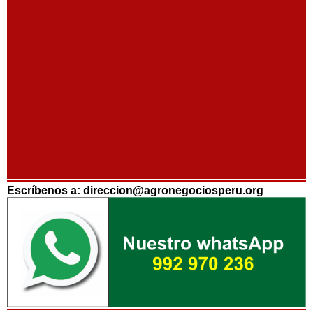
Escríbenos a: direccion@agronegociosperu.org