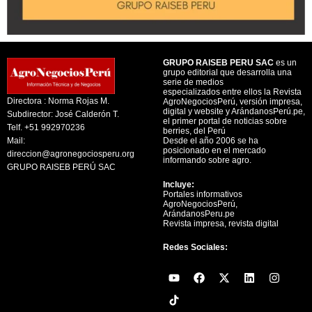
GRUPO RAISEB PERU SAC
es un
grupo editorial que desarrolla una
serie de medios
especializados entre ellos la Revista
Directora : Norma Rojas M.
AgroNegociosPerú, versión impresa,
digital y website y ArándanosPerú.pe,
Subdirector: José Calderón T.
el primer portal de noticias sobre
Telf. +51 992970236
berries, del Perú
Mail:
Desde el año 2006 se ha
posicionado en el mercado
direccion@agronegociosperu.org
informando sobre agro.
GRUPO RAISEB PERÚ SAC
Incluye:
Portales informativos
AgroNegociosPerú,
ArándanosPeru.pe
Revista impresa, revista digital
Redes Sociales:
Y
F
X
L
I
o
a
-
i
n
u
c
t
n
s
t
e
w
k
t