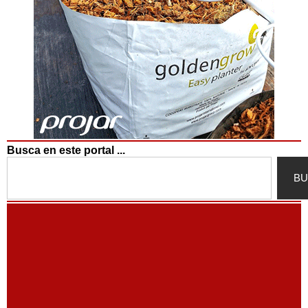
Busca en este portal ...
Search
BU