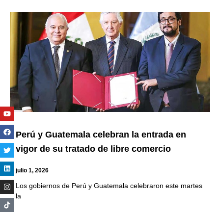
Youtube
Facebook
Twitter
Linkedin
Instagram
Perú y Guatemala celebran la entrada en
vigor de su tratado de libre comercio
julio 1, 2026
Los gobiernos de Perú y Guatemala celebraron este martes
la