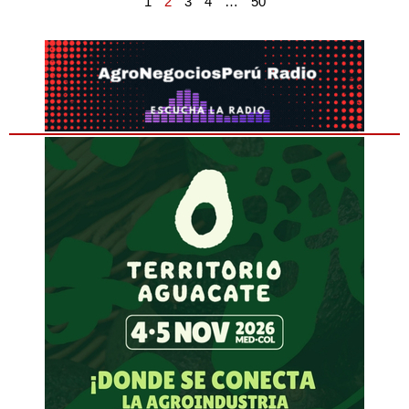
1
2
3
4
…
50