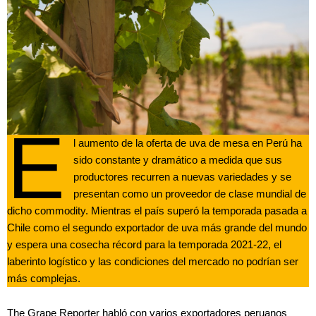
E
l aumento de la oferta de uva de mesa en Perú ha
sido constante y dramático a medida que sus
productores recurren a nuevas variedades y se
presentan como un proveedor de clase mundial de
dicho commodity. Mientras el país superó la temporada pasada a
Chile como el segundo exportador de uva más grande del mundo
y espera una cosecha récord para la temporada 2021-22, el
laberinto logístico y las condiciones del mercado no podrían ser
más complejas.
The Grape Reporter habló con varios exportadores peruanos