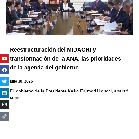
Reestructuración del MIDAGRI y
Youtube
Facebook
Twitter
Linkedin
Instagram
transformación de la ANA, las prioridades
de la agenda del gobierno
julio 30, 2026
El gobierno de la Presidente Keiko Fujimori Higuchi, analizó
como