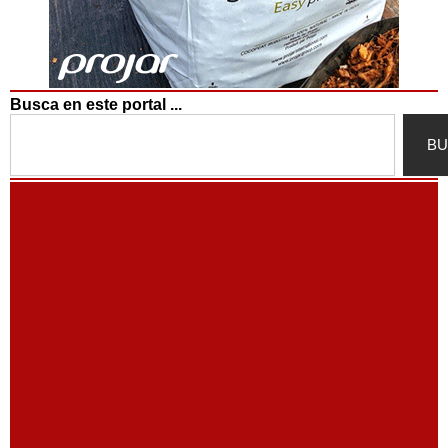
Busca en este portal ...
Search
BU