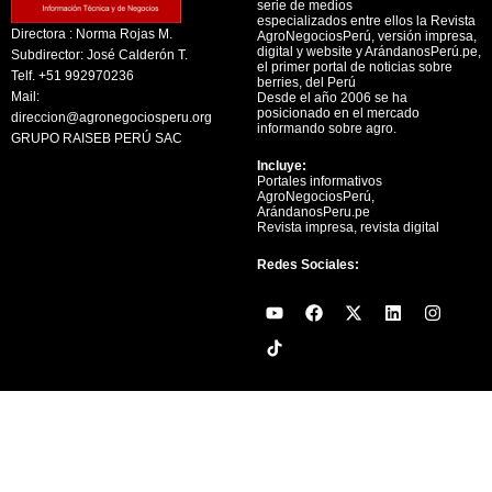
serie de medios
especializados entre ellos la Revista
Directora : Norma Rojas M.
AgroNegociosPerú, versión impresa,
digital y website y ArándanosPerú.pe,
Subdirector: José Calderón T.
el primer portal de noticias sobre
Telf. +51 992970236
berries, del Perú
Mail:
Desde el año 2006 se ha
posicionado en el mercado
direccion@agronegociosperu.org
informando sobre agro.
GRUPO RAISEB PERÚ SAC
Incluye:
Portales informativos
AgroNegociosPerú,
ArándanosPeru.pe
Revista impresa, revista digital
Redes Sociales:
Y
F
X
L
I
o
a
-
i
n
u
c
t
n
s
t
e
w
k
t
u
b
i
e
a
b
o
t
d
g
e
o
t
i
r
k
e
n
a
r
m