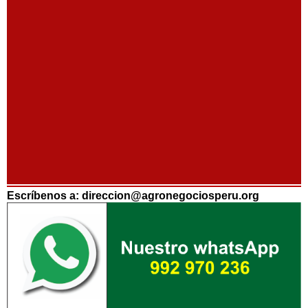
Escríbenos a: direccion@agronegociosperu.org