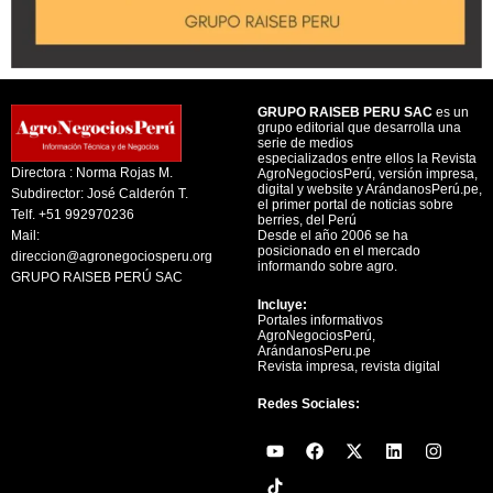
GRUPO RAISEB PERU SAC
es un
grupo editorial que desarrolla una
serie de medios
especializados entre ellos la Revista
Directora : Norma Rojas M.
AgroNegociosPerú, versión impresa,
digital y website y ArándanosPerú.pe,
Subdirector: José Calderón T.
el primer portal de noticias sobre
Telf. +51 992970236
berries, del Perú
Mail:
Desde el año 2006 se ha
posicionado en el mercado
direccion@agronegociosperu.org
informando sobre agro.
GRUPO RAISEB PERÚ SAC
Incluye:
Portales informativos
AgroNegociosPerú,
ArándanosPeru.pe
Revista impresa, revista digital
Redes Sociales:
Y
F
X
L
I
o
a
-
i
n
u
c
t
n
s