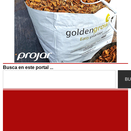
Busca en este portal ...
Search
BU