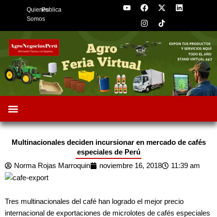
Y
F
I
X
L
Skip
Quienes
Publica
o
a
n
-
i
to
u
c
s
t
n
Somos
t
e
t
w
k
content
u
b
a
i
e
b
o
g
t
d
e
o
r
t
i
k
a
e
n
m
r
Oportunidades de Negocios
AgroFeria 2026
ARÁNDANOS PERÚ
Multinacionales deciden incursionar en mercado de cafés
especiales de Perú
Norma Rojas Marroquin
noviembre 16, 2018
11:39 am
Tres multinacionales del café han logrado el mejor precio
internacional de exportaciones de microlotes de cafés especiales