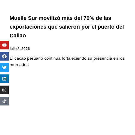
Muelle Sur movilizó más del 70% de las
exportaciones que salieron por el puerto del
Callao
Youtube
Facebook
Twitter
Linkedin
Instagram
julio 8, 2026
El cacao peruano continúa fortaleciendo su presencia en los
mercados