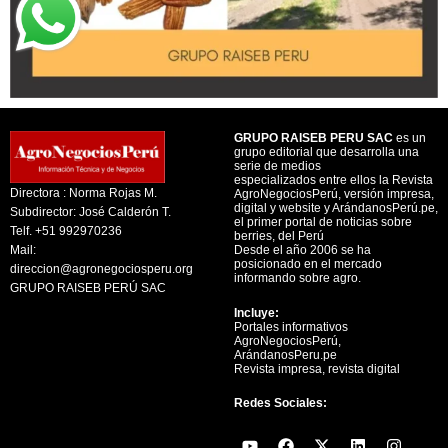
GRUPO RAISEB PERU SAC
es un
grupo editorial que desarrolla una
serie de medios
especializados entre ellos la Revista
Directora : Norma Rojas M.
AgroNegociosPerú, versión impresa,
digital y website y ArándanosPerú.pe,
Subdirector: José Calderón T.
el primer portal de noticias sobre
Telf. +51 992970236
berries, del Perú
Mail:
Desde el año 2006 se ha
posicionado en el mercado
direccion@agronegociosperu.org
informando sobre agro.
GRUPO RAISEB PERÚ SAC
Incluye:
Portales informativos
AgroNegociosPerú,
ArándanosPeru.pe
Revista impresa, revista digital
Redes Sociales:
Y
F
X
L
I