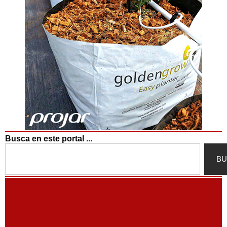
Busca en este portal ...
Search
BU