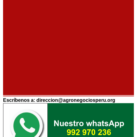
Escríbenos a: direccion@agronegociosperu.org