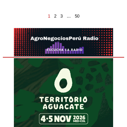
1
2
3
…
50