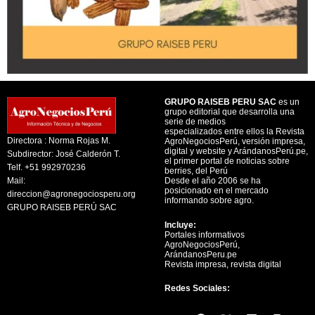
GRUPO RAISEB PERU SAC
es un
grupo editorial que desarrolla una
serie de medios
especializados entre ellos la Revista
Directora : Norma Rojas M.
AgroNegociosPerú, versión impresa,
digital y website y ArándanosPerú.pe,
Subdirector: José Calderón T.
el primer portal de noticias sobre
Telf. +51 992970236
berries, del Perú
Mail:
Desde el año 2006 se ha
posicionado en el mercado
direccion@agronegociosperu.org
informando sobre agro.
GRUPO RAISEB PERÚ SAC
Incluye:
Portales informativos
AgroNegociosPerú,
ArándanosPeru.pe
Revista impresa, revista digital
Redes Sociales:
Y
F
X
L
I