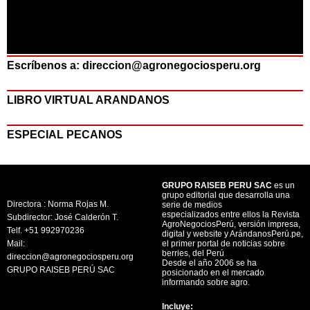
Escríbenos a: direccion@agronegociosperu.org
LIBRO VIRTUAL ARANDANOS
ESPECIAL PECANOS
GRUPO RAISEB PERU SAC
es un
grupo editorial que desarrolla una
Directora : Norma Rojas M.
serie de medios
especializados entre ellos la Revista
Subdirector: José Calderón T.
AgroNegociosPerú, versión impresa,
Telf. +51 992970236
digital y website y ArándanosPerú.pe,
Mail:
el primer portal de noticias sobre
berries, del Perú
direccion@agronegociosperu.org
Desde el año 2006 se ha
GRUPO RAISEB PERÚ SAC
posicionado en el mercado
informando sobre agro.
Incluye: