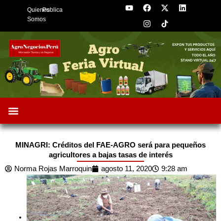
Y
F
I
X
L
Skip
Quienes
Publica
o
a
n
-
i
to
u
c
s
t
n
Somos
t
e
t
w
k
content
u
b
a
i
e
b
o
g
t
d
e
o
r
t
i
k
a
e
n
m
r
Oportunidades de Negocios
AgroFeria 2026
ARÁNDANOS PERÚ
MINAGRI: Créditos del FAE-AGRO será para pequeños
agricultores a bajas tasas de interés
Norma Rojas Marroquin
agosto 11, 2020
9:28 am