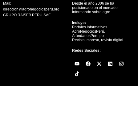
Mail:
Desde el año 2006 se ha
posicionado en el mercado
direccion@agronegociosperu.org
informando sobre agro.
GRUPO RAISEB PERÚ SAC
Incluye:
Portales informativos
AgroNegociosPerú,
ArándanosPeru.pe
Revista impresa, revista digital
Redes Sociales:
Y
F
X
L
I
o
a
-
i
n
u
c
t
n
s
t
e
w
k
t
u
b
i
e
a
b
o
t
d
g
e
o
t
i
r
k
e
n
a
r
m