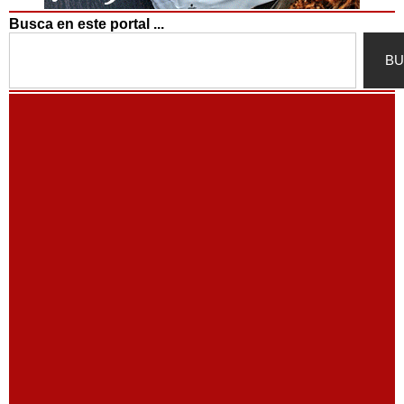
Busca en este portal ...
Search
BU