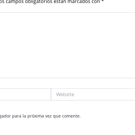
os campos obligatorios están marcados con
*
Website
gador para la próxima vez que comente.