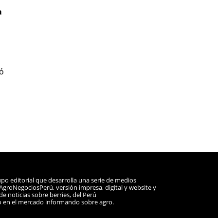
a
ió
po editorial que desarrolla una serie de medios
a AgroNegociosPerú, versión impresa, digital y website y
e noticias sobre berries, del Perú
o en el mercado informando sobre agro.