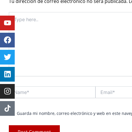
Tu dirección de correo electrónico no será publicada.
L
Type
Youtube
Facebook
Twitter
Linkedin
Instagram
here..
Name*
Email*
Guarda mi nombre, correo electrónico y web en este nave