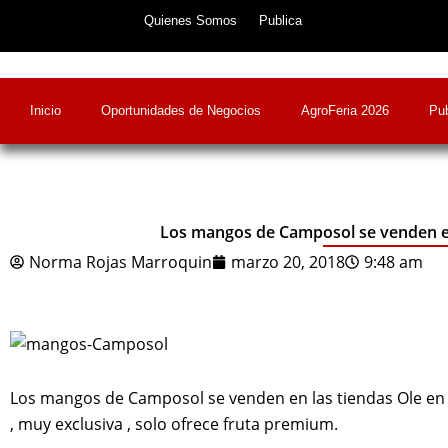
Skip
Quienes Somos
Publica
to
content
Inicio
Oportunidades de Negocios
AgroFeria 2026
Pub
Los mangos de Camposol se venden en
Norma Rojas Marroquin
marzo 20, 2018
9:48 am
Los mangos de Camposol se venden en las tiendas Ole en 
, muy exclusiva , solo ofrece fruta premium.