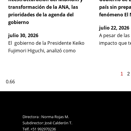
transformación de la ANA, las
país sin prep
prioridades de la agenda del
fenómeno El 
gobierno
julio 22, 2026
julio 30, 2026
A pesar de las
El gobierno de la Presidente Keiko
impacto que t
Fujimori Higuchi, analizó como
1
2
Directora : Norma Rojas M.
Subdirector: José Calderón T.
Telf. +51 992970236