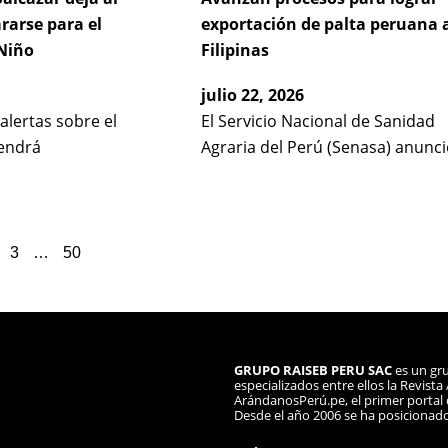
ararse para el
exportación de palta peruana 
Niño
Filipinas
julio 22, 2026
 alertas sobre el
El Servicio Nacional de Sanidad
endrá
Agraria del Perú (Senasa) anunc
3
…
50
GRUPO RAISEB PERU SAC
es un gru
especializados entre ellos la Revist
ArándanosPerú.pe, el primer portal d
Desde el año 2006 se ha posicionad