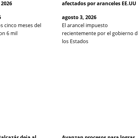
 2026
afectados por aranceles EE.UU
6
agosto 3, 2026
os cinco meses del
El arancel impuesto
on 6 mil
recientemente por el gobierno d
los Estados
alcazár deja al
Avanzan procesos para lograr