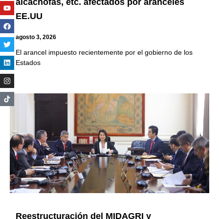
alcachofas, etc. afectados por aranceles
Youtube
Facebook
Twitter
Linkedin
Instagram
EE.UU
agosto 3, 2026
El arancel impuesto recientemente por el gobierno de los
Estados
Reestructuración del MIDAGRI y