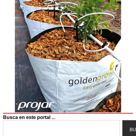
Busca en este portal ...
Search
BU