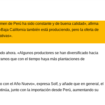
umen de Perú ha sido constante y de buena calidad», afirma
«Baja California también está produciendo, pero la oferta de
ativas».
do ahora. «Algunos productores se han diversificado hacia
peramos que con el tiempo haya más plantaciones de
 con el Año Nuevo», expresa Solf, y añade que en general, el
ntinúa, junto con la importación desde Perú, aumentando su