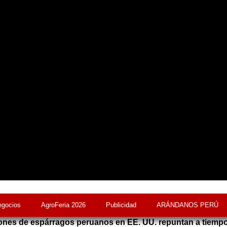
egocios
AgroFeria 2026
Publicidad
ARÁNDANOS PERÚ
ones de espárragos peruanos en EE. UU. repuntan a tiemp