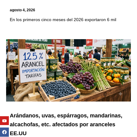
agosto 4, 2026
En los primeros cinco meses del 2026 exportaron 6 mil
Arándanos, uvas, espárragos, mandarinas,
Youtube
Facebook
Twitter
Linkedin
Instagram
alcachofas, etc. afectados por aranceles
EE.UU