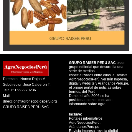
GRUPO RAISEB PERU SAC
es un
grupo editorial que desarrolla una
serie de medios
especializados entre ellos la Revista
Directora : Norma Rojas M.
AgroNegociosPerú, versión impresa,
digital y website y ArándanosPerú.pe,
Subdirector: José Calderón T.
el primer portal de noticias sobre
Telf. +51 992970236
berries, del Perú
Mail:
Desde el año 2006 se ha
posicionado en el mercado
direccion@agronegociosperu.org
informando sobre agro.
GRUPO RAISEB PERÚ SAC
Incluye:
Portales informativos
AgroNegociosPerú,
ArándanosPeru.pe
Revista impresa, revista digital