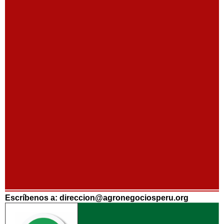
Escríbenos a: direccion@agronegociosperu.org