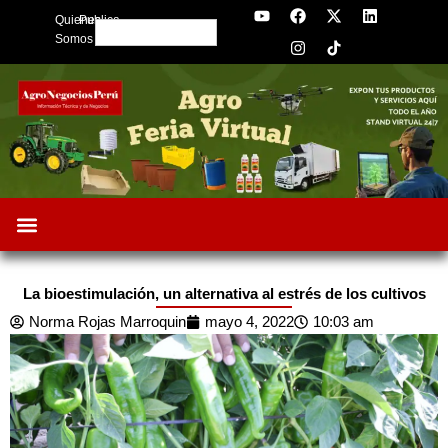
Y
F
I
X
L
Skip
Quienes
Publica
o
a
n
-
i
Search
to
u
c
s
t
n
Somos
t
e
t
w
k
content
u
b
a
i
e
b
o
g
t
d
e
o
r
t
i
k
a
e
n
m
r
La bioestimulación, un alternativa al estrés de los cultivos
Norma Rojas Marroquin
mayo 4, 2022
10:03 am