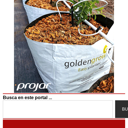
Busca en este portal ...
Search
BU