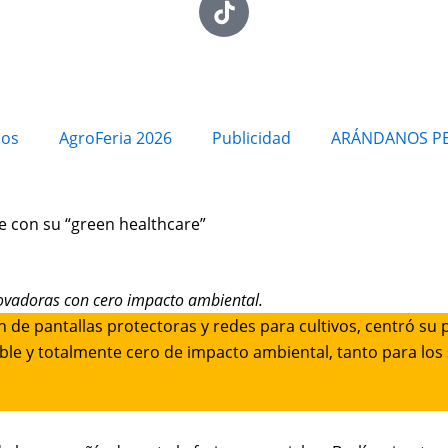
ios
AgroFeria 2026
Publicidad
ARÁNDANOS P
e con su “green healthcare”
novadoras con cero impacto ambiental.
n de pantallas protectoras y redes para cultivos, centró su p
ble y totalmente cero de impacto ambiental, tanto para l