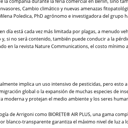
e la compañía durante la feria comercial en Berlín, sino ta
s invasores, Cambio climático y nuevas amenazas fitopatológ
 y Milena Poledica, PhD agrónomo e investigadora del grupo 
oy en día está cada vez más limitada por plagas, a menudo v
 y, si no será contenido, también puede conducir a la pérdid
cado en la revista Nature Communications, el costo mínimo 
ralmente implica un uso intensivo de pesticidas, pero esto 
 migración global o la expansión de muchas especies de ins
ura moderna y protejan el medio ambiente y los seres huma
nología de Arrigoni como BIORETE® AIR PLUS, una gama comple
or blanco-transparente garantiza el máximo nivel de luz a lo