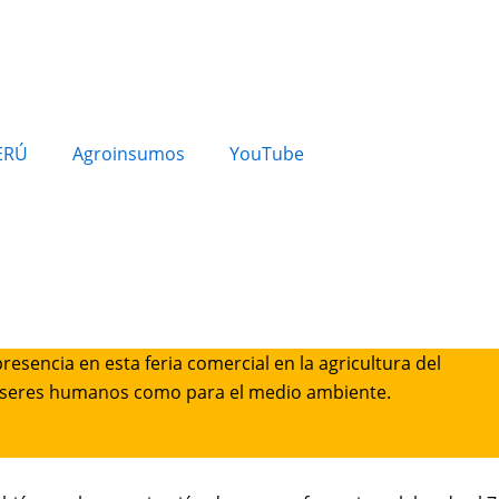
ERÚ
Agroinsumos
YouTube
resencia en esta feria comercial en la agricultura del
os seres humanos como para el medio ambiente.