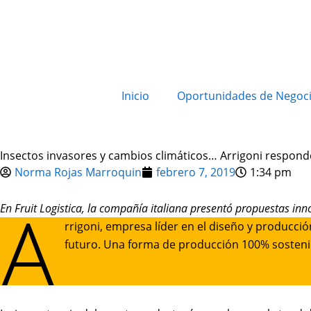
Inicio
Oportunidades de Negoc
Insectos invasores y cambios climáticos… Arrigoni respond
Norma Rojas Marroquin
febrero 7, 2019
1:34 pm
A
En Fruit Logistica, la compañía italiana presentó propuestas in
rrigoni, empresa líder en el diseño y producció
futuro. Una forma de producción 100% sosteni