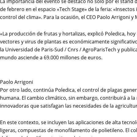
La importancia del evento se destacó no solo por el stand d
de febrero en el espacio «Tech Stage» de la feria: «Insecto
control del clima». Para la ocasión, el CEO Paolo Arrigoni
«La producción de frutas y hortalizas, explicó Poledica, h
vectores y virus de plantas es económicamente significativo
la Universidad de Paris-Sud / Cnrs / AgroParisTech y publi
mundo asciende a 69.000 millones de euros.
Paolo Arrigoni
Por otro lado, continúa Poledica, el control de plagas gene
humana. El cambio climático, sin embargo, contribuirá a la
innovadoras que satisfagan las necesidades de la agricult
En este contexto, se incluyen las aplicaciones de alta tec
ligeras, compuestas de monofilamento de polietileno. El col