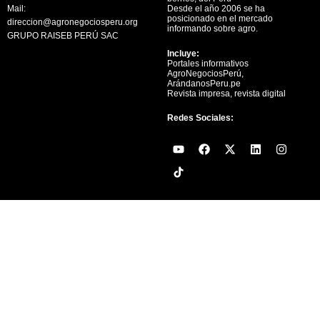
Mail:
Desde el año 2006 se ha
posicionado en el mercado
direccion@agronegociosperu.org
informando sobre agro.
GRUPO RAISEB PERÚ SAC
Incluye:
Portales informativos
AgroNegociosPerú,
ArándanosPeru.pe
Revista impresa, revista digital
Redes Sociales:
Y
F
X
L
I
o
a
-
i
n
u
c
t
n
s
t
e
w
k
t
u
b
i
e
a
b
o
t
d
g
e
o
t
i
r
k
e
n
a
r
m