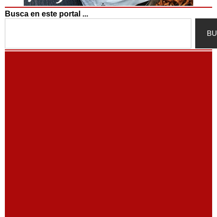
Busca en este portal ...
Search
BU